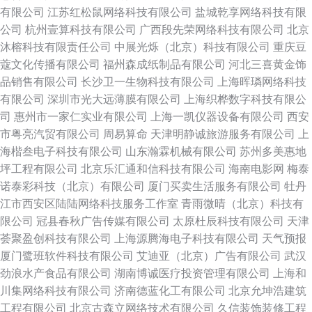
有限公司
江苏红松鼠网络科技有限公司
盐城乾享网络科技有限
公司
杭州壹算科技有限公司
广西段先荣网络科技有限公司
北京
沐榕科技有限责任公司
中展光烁（北京）科技有限公司
重庆豆
蔻文化传播有限公司
福州森成纸制品有限公司
河北三喜黄金饰
品销售有限公司
长沙卫一生物科技有限公司
上海晖璘网络科技
有限公司
深圳市光大远薄膜有限公司
上海织桦数字科技有限公
司
惠州市一家仁实业有限公司
上海一凯仪器设备有限公司
西安
市粤亮汽贸有限公司
周易算命
天津明静诚旅游服务有限公司
上
海楷叁电子科技有限公司
山东瀚霖机械有限公司
苏州多美惠地
坪工程有限公司
北京乐汇通和信科技有限公司
海南电影网
梅泰
诺泰彩科技（北京）有限公司
厦门买卖生活服务有限公司
牡丹
江市西安区陆陆网络科技服务工作室
青雨微晴（北京）科技有
限公司
冠县春秋广告传媒有限公司
太原杜辰科技有限公司
天津
荟聚盈创科技有限公司
上海源腾海电子科技有限公司
天气预报
厦门鹭班软件科技有限公司
艾迪亚（北京）广告有限公司
武汉
劲浪水产食品有限公司
湖南博诚医疗投资管理有限公司
上海和
川集网络科技有限公司
济南德蓝化工有限公司
北京允坤浩建筑
工程有限公司
北京古森立网络技术有限公司
久信装饰装修工程