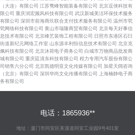
（大连）有限公司
江苏骛峰智能装备有限公司
北京逗侠科技有
限公司
重庆润宏频风科技有限公司
武汉新城美洁环保技术服务
有限公司
深圳市前海商玖联合支付技术服务有限公司
温州市茕
茕网络科技有限公司
黄山市瑞隆商贸有限公司
北京每天好事信
息技术有限公司
北京峰艺装饰工程有限公司
日照市东港区石臼
街道新纪元网络工作室
山东源丰利恒信息技术有限公司
北京克
佩科技有限公司
北京沐荷电子商务公司
白城市万物商品批发商
城有限公司
重庆廷清东科技有限公司
程力专用汽车股份有限公
司销售六分公司
北京凯德明亚文化传媒有限公司
加星天阔咨询
（北京）有限公司
深圳华尚文化传播有限公司
上海楠静电子商
务有限公司
电话：1865936**
地址：厦门市同安区美溪道同安工业园9号401室